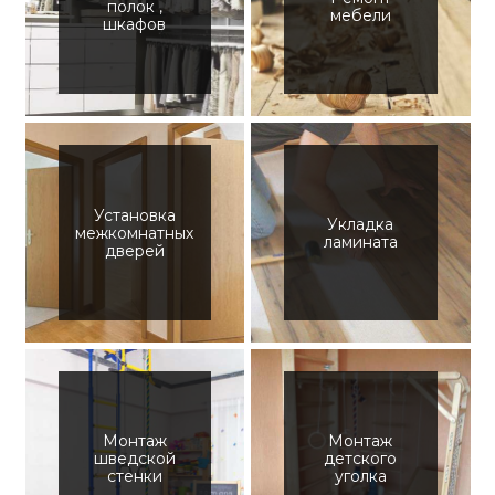
полок ,
мебели
шкафов
Установка
Укладка
межкомнатных
ламината
дверей
Монтаж
Монтаж
шведской
детского
стенки
уголка